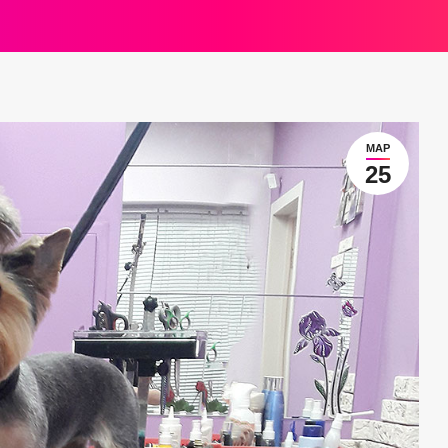
МАР
25