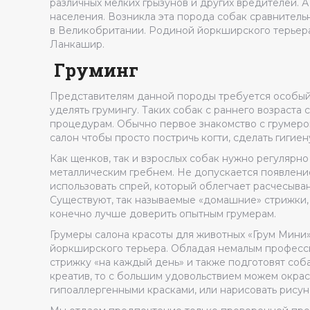
различных мелких грызунов и других вредителей. А
населения. Возникла эта порода собак сравнитель
в Великобритании. Родиной йоркширского терьера
Ланкашир.
Груминг
Представителям данной породы требуется особый
уделять грумингу. Таких собак с раннего возраста
процедурам. Обычно первое знакомство с грумером
салон чтобы просто постричь когти, сделать гигиену
Как щенков, так и взрослых собак нужно регулярно
металлическим гребнем. Не допускается появление
использовать спрей, который облегчает расчесыва
Существуют, так называемые «домашние» стрижки, 
конечно лучше доверить опытным грумерам.
Грумеры салона красоты для животных «Грум Мини»
йоркширского терьера. Обладая немалым професси
стрижку «на каждый день» и также подготовят соб
креатив, то с большим удовольствием можем окрас
гипоаллергенными красками, или нарисовать рисун