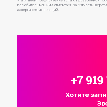
Мы отдаем предпочтение только проверенной про
полюбилась нашими клиентами за мягкость шерсти,
аллергических реакций.
+7 919
Хотите зап
Зв