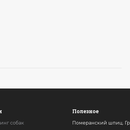
и
Полезное
инг собак
Спасибо вам большое за ваши
Померанский шпиц. Гр
Спасибо большущ