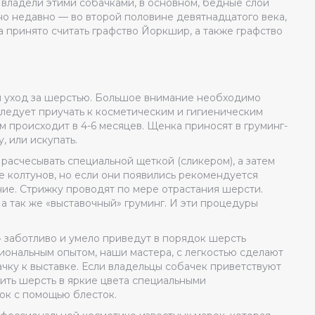
 владели этими собачками, в основном, бедные слои
но недавно — во второй половине девятнадцатого века,
 принято считать графство Йоркшир, а также графство
 уход за шерстью. Большое внимание необходимо
 следует приучать к косметическим и гигиеническим
 происходит в 4-6 месяцев. Щенка приносят в груминг-
, или искупать.
 расчесывать специальной щеткой (сликером), а затем
 колтунов, но если они появились рекомендуется
ние. Стрижку проводят по мере отрастания шерсти.
а так же «выставочный» груминг. И эти процедуры
 заботливо и умело приведут в порядок шерсть
ональным опытом, наши мастера, с легкостью сделают
ачку к выставке. Если владельцы собачек приветствуют
ить шерсть в яркие цвета специальными
ок с помощью блесток.