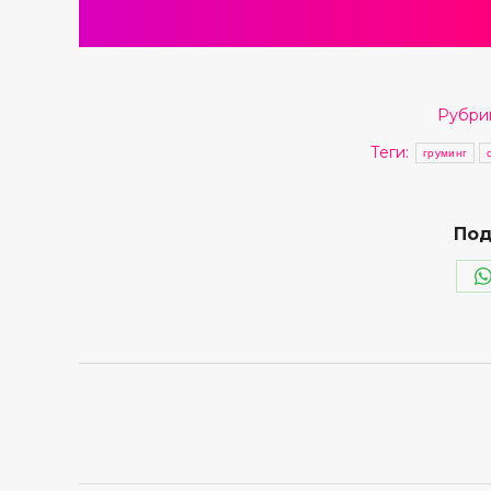
Рубри
Теги:
груминг
Под
Навигация
по
записям