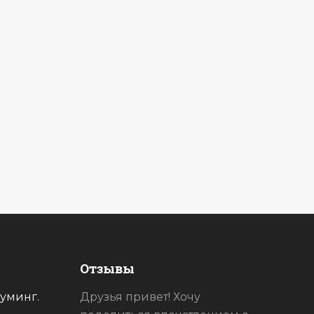
Отзывы
уминг.
ее за
Друзья привет! Хочу
Спасибо