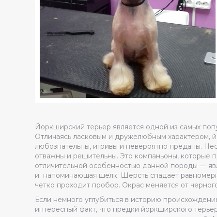
Йоркширский терьер является одной из самых попул
Отличаясь ласковым и дружелюбным характером, й
любознательны, игривы и невероятно преданы. Нес
отважны и решительны. Это компаньоны, которые пр
отличительной особенностью данной породы — явл
и напоминающая шелк. Шерсть спадает равномерно 
четко проходит пробор. Окрас меняется от черного
Если немного углубиться в историю происхождения
интересный факт, что предки йоркширского терье