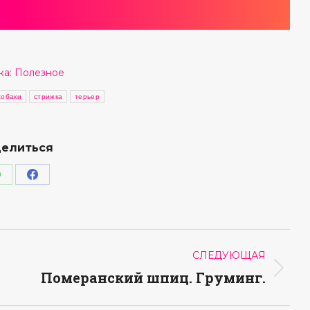
ка:
Полезное
собаки
стрижка
терьер
елиться
Поделиться
Поделиться
в
в
WhatsApp
Facebook
СЛЕДУЮЩАЯ
Следующая
Померанский шпиц. Груминг.
запись: