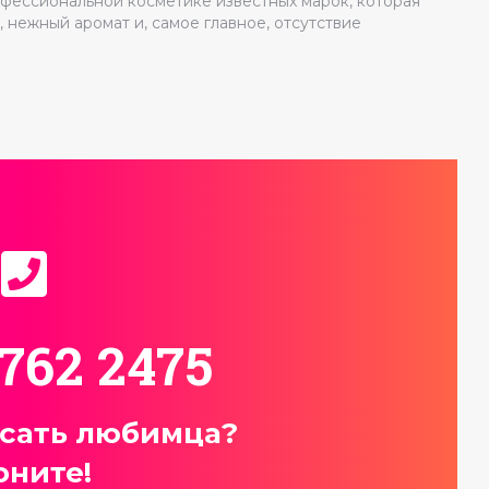
фессиональной косметике известных марок, которая
 нежный аромат и, самое главное, отсутствие
 762 2475
исать любимца?
оните!