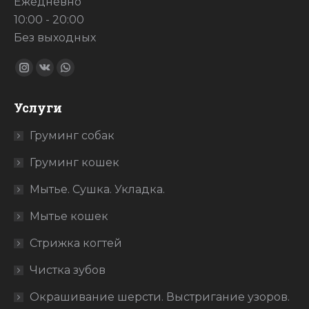
Ежедневно
10:00 - 20:00
Без выходных
Ищите нас:
Страница
Страница
Страница
Instagram
Вконтакте
WhatsApp
Услуги
открывается
открывается
открывается
в
в
в
Груминг собак
новом
новом
новом
Груминг кошек
окне
окне
окне
Мытье. Сушка. Укладка.
Мытье кошек
Стрижка когтей
Чистка зубов
Окрашивание шерсти. Выстригание узоров.