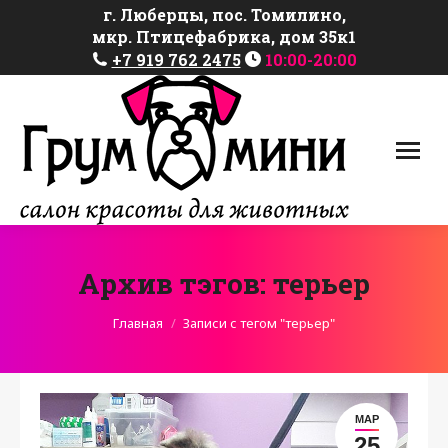
г. Люберцы, пос. Томилино,
мкр. Птицефабрика, дом 35к1
+7 919 762 2475
10:00-20:00
Архив тэгов:
терьер
Вы здесь:
Главная
Записи с тегом "терьер"
МАР
25