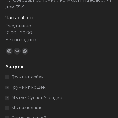
г. Люберцы, пос. Томилино, мкр. Птицефабрика,
дом 35к1
Часы работы:
Ежедневно
10:00 - 20:00
Без выходных
Ищите нас:
Страница
Страница
Страница
Instagram
Вконтакте
WhatsApp
Услуги
открывается
открывается
открывается
в
в
в
Груминг собак
новом
новом
новом
Груминг кошек
окне
окне
окне
Мытье. Сушка. Укладка.
Мытье кошек