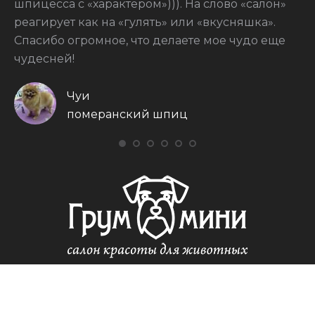
шпицесса с «характером»))). На слово «салон»
реагирует как на «гулять» или «вкусняшка».
Спасибо огромное, что делаете мое чудо еще
чудесней!
Чуи
померанский шпиц
© Грум Мини - 2023