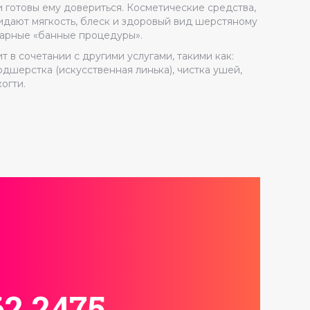
 готовы ему довериться. Косметические средства,
идают мягкость, блеск и здоровый вид шерстяному
тарные «банные процедуры».
 в сочетании с другими услугами, такими как:
дшерстка (искусственная линька), чистка ушей,
огти.
62 2475