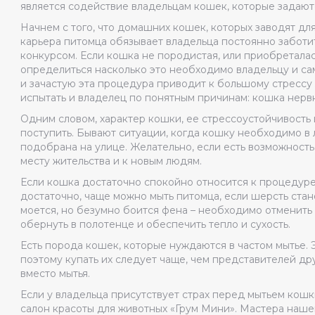
является содействие владельцам кошек, которые задаютс
Начнем с того, что домашних кошек, которых заводят дл
карьера питомца обязывает владельца постоянно заботи
конкурсом. Если кошка не породистая, или приобретала
определиться насколько это необходимо владельцу и сам
и зачастую эта процедура приводит к большому стрессу 
испытать и владелец по понятным причинам: кошка нервн
Одним словом, характер кошки, ее стрессоустойчивость 
поступить. Бывают ситуации, когда кошку необходимо в 
подобрана на улице. Желательно, если есть возможность
месту жительства и к новым людям.
Если кошка достаточно спокойно относится к процедуре 
достаточно, чаще можно мыть питомца, если шерсть ста
моется, но безумно боится фена – необходимо отменить
обернуть в полотенце и обеспечить тепло и сухость.
Есть порода кошек, которые нуждаются в частом мытье. 
поэтому купать их следует чаще, чем представителей д
вместо мытья.
Если у владельца присутствует страх перед мытьем кошк
салон красоты для животных «Грум Мини». Мастера наш