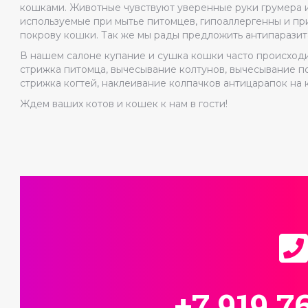
кошками. Животные чувствуют уверенные руки грумера и
используемые при мытье питомцев, гипоаллергенны и пр
покрову кошки. Так же мы рады предложить антипарази
В нашем салоне купание и сушка кошки часто происходит
стрижка питомца, вычесывание колтунов, вычесывание по
стрижка когтей, наклеивание колпачков антицарапок на к
Ждем ваших котов и кошек к нам в гости!
+7 919 7