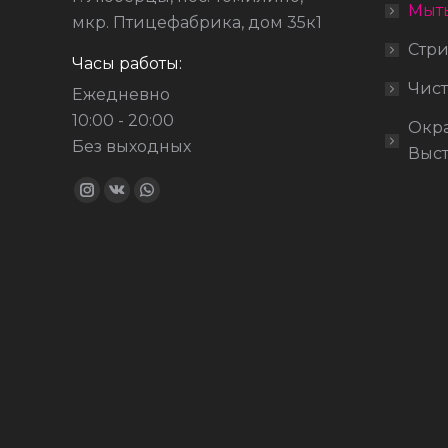
Мыт
мкр. Птицефабрика, дом 35к1
Стри
Часы работы:
Чист
Ежедневно
10:00 - 20:00
Окр
Без выходных
Выст
Ищите нас:
Страница
Страница
Страница
Instagram
Вконтакте
WhatsApp
открывается
открывается
открывается
в
в
в
новом
новом
новом
окне
окне
окне