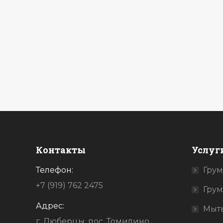
Контакты
Услуг
Телефон:
Спасибо за красоту
Грум
+7 (919) 762 2475
Грум
Дэми
Адрес:
Мыть
йоркширский те
г. Люберцы, пос. Томилино,