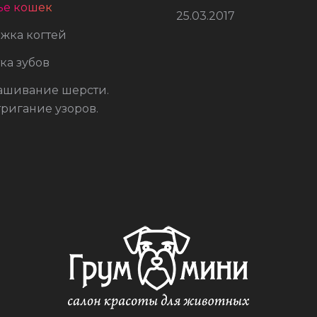
ье кошек
русская
25.03.2017
Дэни
собака
жка когтей
йоркширский терьер
ка зубов
ашивание шерсти.
ригание узоров.