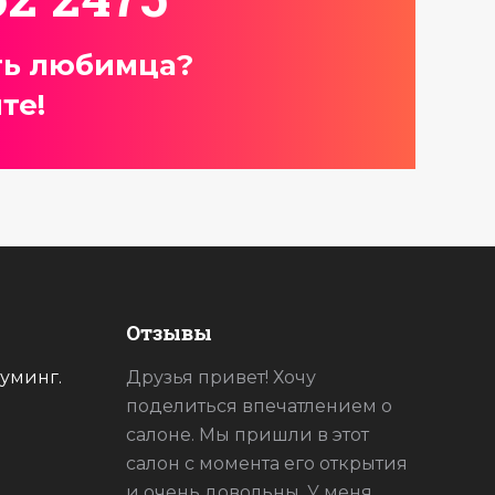
ть любимца?
те!
Отзывы
уминг.
ее за
Друзья привет! Хочу
Спасибо
а! Как
поделиться впечатлением о
доволен!
салоне. Мы пришли в этот
теперь 
салон с момента его открытия
и очень довольны. У меня