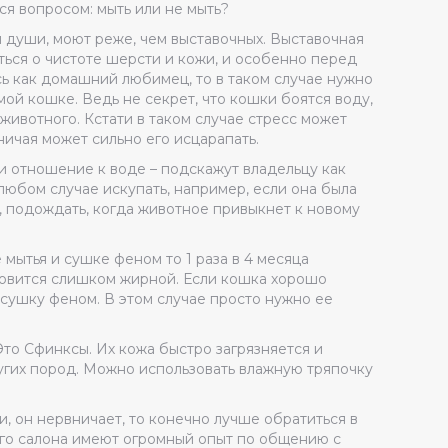
я вопросом: мыть или не мыть?
я души, моют реже, чем выставочных. Выставочная
ться о чистоте шерсти и кожи, и особенно перед
сь как домашний любимец, то в таком случае нужно
ой кошке. Ведь не секрет, что кошки боятся воду,
животного. Кстати в таком случае стресс может
ичая может сильно его исцарапать.
и отношение к воде – подскажут владельцу как
любом случае искупать, например, если она была
, подождать, когда животное привыкнет к новому
мытья и сушке феном то 1 раза в 4 месяца
новится слишком жирной. Если кошка хорошо
 сушку феном. В этом случае просто нужно ее
Это Сфинксы. Их кожа быстро загрязняется и
ругих пород. Можно использовать влажную тряпочку
и, он нервничает, то конечно лучше обратиться в
его салона имеют огромный опыт по общению с