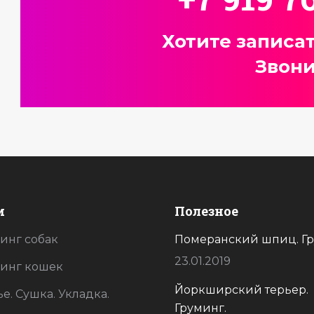
Хотите записа
Звони
и
Полезное
инг собак
Спасибо вам большое за ваши
Померанский шпиц. Гр
Спасибо большущ
золотые ручки!. Не узнала
нашего красавчик
23.01.2019
инг кошек
своего пёсика…волшебное
всегда на высоте!
Йоркширский терьер.
е. Сушка. Укладка.
приабражение
рьер
Груминг.
Ричи