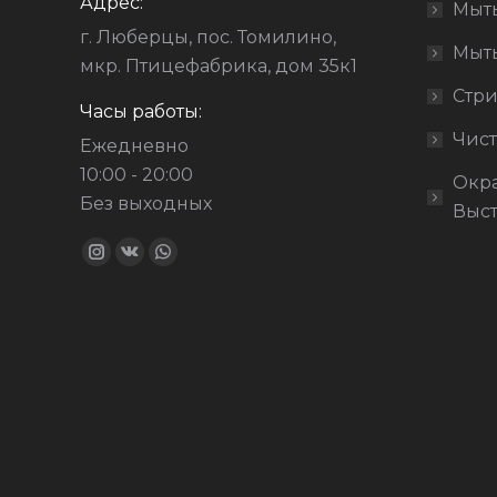
Адрес:
Мыть
йоркширский те
г. Люберцы, пос. Томилино,
Мыт
мкр. Птицефабрика, дом 35к1
Стри
Часы работы:
Чист
Ежедневно
10:00 - 20:00
Окр
Без выходных
Выст
Ищите нас:
Страница
Страница
Страница
Instagram
Вконтакте
WhatsApp
открывается
открывается
открывается
в
в
в
новом
новом
новом
окне
окне
окне