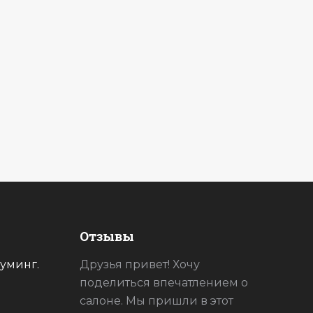
Отзывы
уминг.
ее за
Друзья привет! Хочу
Спасибо
а! Как
поделиться впечатлением о
доволен!
салоне. Мы пришли в этот
теперь 