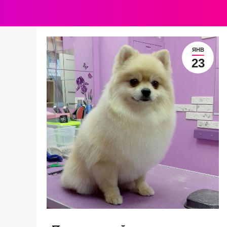
ЯНВ
23