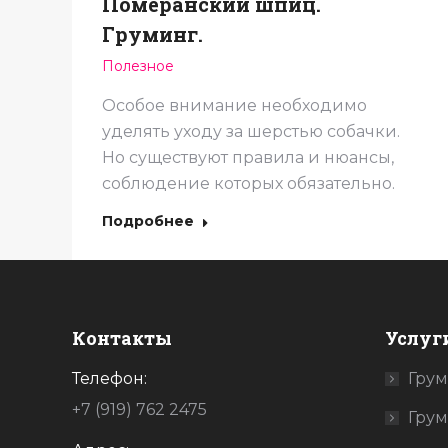
Померанский шпиц.
Груминг.
Полезное
Особое внимание необходимо
уделять уходу за шерстью собачки.
Но существуют правила и нюансы,
соблюдение которых обязательно.
Подробнее
Контакты
Услуг
Телефон:
Спасибо за красоту
Грум
+7 (919) 762 2475
Грум
Дэми