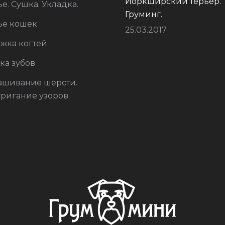
Йоркширский терьер.
е. Сушка. Укладка.
приабражение
рьер
Груминг.
Ричи
ье кошек
русская
25.03.2017
Дэни
собака
жка когтей
йоркширский терьер
ка зубов
ашивание шерсти.
ригание узоров.